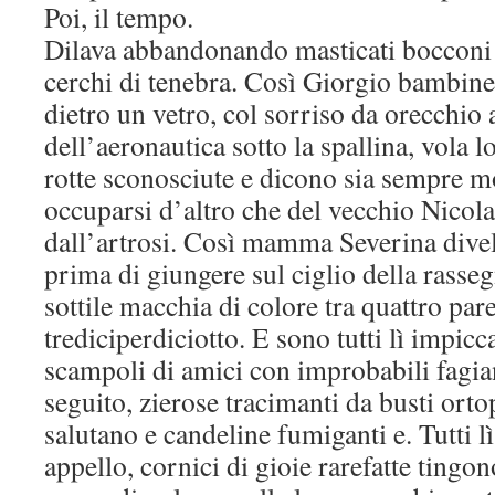
Poi, il tempo.
Dilava abbandonando masticati bocconi di
cerchi di tenebra. Così Giorgio bambinel
dietro un vetro, col sorriso da orecchio 
dell’aeronautica sotto la spallina, vola l
rotte sconosciute e dicono sia sempre m
occuparsi d’altro che del vecchio Nicol
dall’artrosi. Così mamma Severina divel
prima di giungere sul ciglio della rasse
sottile macchia di colore tra quattro pare
trediciperdiciotto. E sono tutti lì impicc
scampoli di amici con improbabili fagian
seguito, zierose tracimanti da busti ort
salutano e candeline fumiganti e. Tutti l
appello, cornici di gioie rarefatte tingo