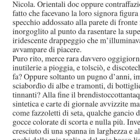
Nicola. Orientali doc oppure contraffazi
fatto che facevano la loro signora figura
specchio addossato alla parete di fronte 
inorgoglito al punto da rasentare la sup
iridescente drappeggio che m’illumina
avvampare di piacere.
Puro rito, merce rara davvero oggigiorno,
inutilerie a pioggia, e tolsciò, e discote
fa? Oppure soltanto un pugno d’anni, im
sciabordìo di albe e tramonti, di bottigl
tinnanti? Alla fine il brendistoccottantaq
sintetica e carte di giornale avvizzite 
come fazzoletti di seta, qualche gancio d
gocce colorate di scorta e nulla più. In
cresciuto di una spanna in larghezza e a
pochi della mia taglia e del mio basso l