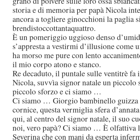
grano di polvere sulle loro ossa sbiancat
storia e di memoria per papà Nicola int
ancora a togliere ginocchioni la paglia s
brendistoccottantaquattro.
È un pomeriggio uggioso denso d’umidi
s’appresta a vestirmi d’illusione come 
ha morso me pure con lento accanimento, 
il mio corpo atono e stanco.
Re decaduto, il puntale sulle ventitrè fa 
Nicola, suvvìa signor natale un piccolo 
piccolo sforzo e ci siamo …
Ci siamo … Giorgio bambinello guizza g
cornice, questa vermiglia sfera d’annat
qui, al centro del signor natale, il suo c
noi, vero papà? Ci siamo … È olfattiva
Severina che con mani da esperta infermi