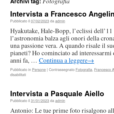
Fotografia
Archivi tag:
Intervista a Francesco Angelin
Pubblicato il
07/02/2023
da
admin
Hyakutake, Hale-Bopp, l’eclissi dell’1
l’astronomia balza agli onori della cronac
una passione vera. A quando risale il suo
pianeti? Ho cominciato ad interessarmi
anni fa, …
Continua a leggere
→
Pubblicato in
Persone
|
Contrassegnato
Fotografia
,
Francesco A
su
disabilitati
Intervista
a
Francesco
Intervista a Pasquale Aiello
Angelini
Pubblicato il
31/01/2023
da
admin
Antonio: Le tue prime foto risalgono all