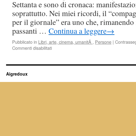
Settanta e sono di cronaca: manifestazio
soprattutto. Nei miei ricordi, il “compag
per il giornale” era uno che, rimanendo 
passanti …
Continua a leggere
→
Pubblicato in
Libri, arte, cinema, umanitÃ
,
Persone
|
Contrasse
su
Commenti disabilitati
Intervista
a
Pasquale
Aiello
Aigredoux