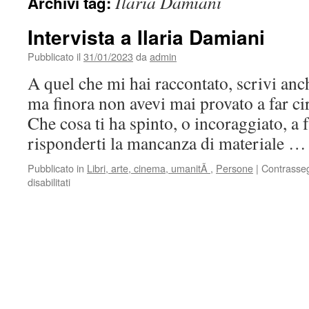
Ilaria Damiani
Archivi tag:
Intervista a Ilaria Damiani
Pubblicato il
31/01/2023
da
admin
A quel che mi hai raccontato, scrivi an
ma finora non avevi mai provato a far cir
Che cosa ti ha spinto, o incoraggiato, a 
risponderti la mancanza di materiale 
Pubblicato in
Libri, arte, cinema, umanitÃ
,
Persone
|
Contrasse
su
disabilitati
Intervista
a
Ilaria
Damiani