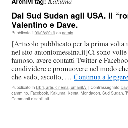
Kakuma
Archivi tag:
Dal Sud Sudan agli USA. Il “ro
Valentino e Dave.
Pubblicato il
09/08/2019
da
admin
[Articolo pubblicato per la prima volta
nel sito antoniomessina.it]Ci sono volte 
famoso, avere contatti Twitter e Faceboo
condividere e promuovere nel modo che
che vedo, ascolto, …
Continua a legger
Pubblicato in
Libri, arte, cinema, umanitÃ
|
Contrassegnato
Dav
cammino
,
Facebook
,
Kakuma
,
Kenia
,
Mondadori
,
Sud Sudan
,
T
su
Commenti disabilitati
Dal
Sud
Sudan
agli
USA.