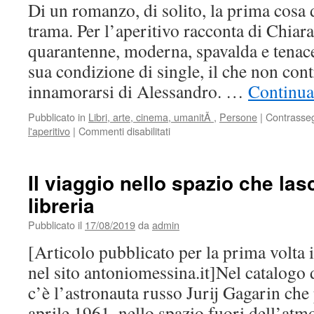
Di un romanzo, di solito, la prima cosa 
trama. Per l’aperitivo racconta di Chiar
quarantenne, moderna, spavalda e tenac
sua condizione di single, il che non cont
innamorarsi di Alessandro. …
Continua
Pubblicato in
Libri, arte, cinema, umanitÃ
,
Persone
|
Contrasse
su
l'aperitivo
|
Commenti disabilitati
Intervista
a
Angela
Il viaggio nello spazio che las
Messina
libreria
Pubblicato il
17/08/2019
da
admin
[Articolo pubblicato per la prima volta
nel sito antoniomessina.it]Nel catalogo d
c’è l’astronauta russo Jurij Gagarin che
aprile 1961, nello spazio fuori dell’atmo