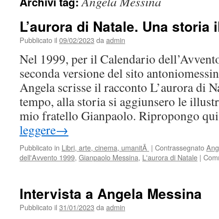
Angela Messina
Archivi tag:
L’aurora di Natale. Una storia i
Pubblicato il
09/02/2023
da
admin
Nel 1999, per il Calendario dell’Avvento
seconda versione del sito antoniomessina
Angela scrisse il racconto L’aurora di 
tempo, alla storia si aggiunsero le illust
mio fratello Gianpaolo. Ripropongo qu
leggere
→
Pubblicato in
Libri, arte, cinema, umanitÃ
|
Contrassegnato
Ang
dell'Avvento 1999
,
Gianpaolo Messina
,
L'aurora di Natale
|
Comme
Intervista a Angela Messina
Pubblicato il
31/01/2023
da
admin