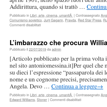
Addirittura, quando si trattò …
Continua
Pubblicato in
Libri, arte, cinema, umanitÃ
|
Contrassegnato
Ang
Comunismo sovietico
,
Jurij Gagarin
,
Pravda
,
Red Star Press
,
Ru
su
Commenti disabilitati
Il
viaggio
nello
L’imbarazzo che procura Willi
spazio
che
Pubblicato il
22/07/2019
da
admin
lascia
[Articolo pubblicato per la prima volta
spazio
nella
nel sito antoniomessina.it]Per quel che 
libreria
su dieci l’espressione “passaparola dei le
nome e un cognome precisi, precisamente
Angela. Devo …
Continua a leggere
→
Pubblicato in
Libri, arte, cinema, umanitÃ
|
Contrassegnato
Ang
su
Edward Williams
,
Stoner
|
Commenti disabilitati
L’imbarazzo